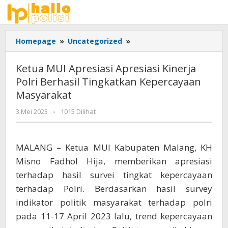
Lewati
ke
konten
Ketua
Homepage
»
Uncategorized
»
MUI
Apresiasi
Ketua MUI Apresiasi Apresiasi Kinerja
Apresiasi
Polri Berhasil Tingkatkan Kepercayaan
Kinerja
Masyarakat
Polri
Berhasil
oleh
3 Mei 2023
-
1015 Dilihat
Tingkatkan
Adhis
Kepercayaan
Masyarakat
MALANG – Ketua MUI Kabupaten Malang, KH
Misno Fadhol Hija, memberikan apresiasi
terhadap hasil survei tingkat kepercayaan
terhadap Polri. Berdasarkan hasil survey
indikator politik masyarakat terhadap polri
pada 11-17 April 2023 lalu, trend kepercayaan