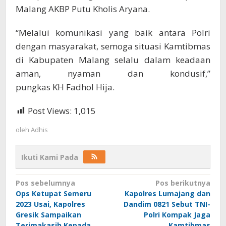
Malang AKBP Putu Kholis Aryana.
“Melalui komunikasi yang baik antara Polri
dengan masyarakat, semoga situasi Kamtibmas
di Kabupaten Malang selalu dalam keadaan
aman, nyaman dan kondusif,”
pungkas KH Fadhol Hija.
Post Views:
1,015
oleh
Adhis
Ikuti Kami Pada
Navigasi
Pos sebelumnya
Pos berikutnya
Ops Ketupat Semeru
Kapolres Lumajang dan
pos
2023 Usai, Kapolres
Dandim 0821 Sebut TNI-
Gresik Sampaikan
Polri Kompak Jaga
Terimakasih Kepada
Kamtibmas