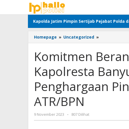
Lewati
ke
konten
Kapolda Jatim Pimpin Sertijab Pejabat Polda 
Komitmen
Homepage
»
Uncategorized
»
Berantas
Mafia
Komitmen Berant
Tanah,
Kapolresta
Kapolresta Bany
Banyuwangi
Raih
Penghargaan
Penghargaan Pin
Pin
Emas
ATR/BPN
dari
Menteri
ATR/BPN
oleh
9 November 2023
-
807 Dilihat
Adhis