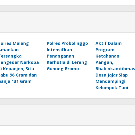
Polres Malang
Polres Probolinggo
Aktif Dalam
Amankan
Intensifkan
Program
Tersangka
Penanganan
Ketahanan
Pengedar Narkoba
Karhutla di Lereng
Pangan,
di Kepanjen, Sita
Gunung Bromo
Bhabinkamtibma
Sabu 96 Gram dan
Desa Jajar Siap
Ganja 131 Gram
Mendampingi
Kelompok Tani