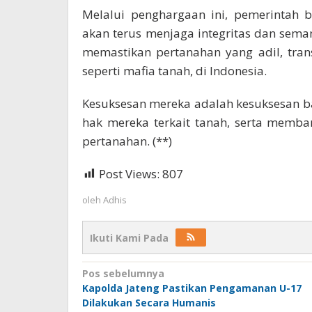
Melalui penghargaan ini, pemerintah
akan terus menjaga integritas dan se
memastikan pertanahan yang adil, trans
seperti mafia tanah, di Indonesia.
Kesuksesan mereka adalah kesuksesan b
hak mereka terkait tanah, serta memb
pertanahan. (**)
Post Views:
807
oleh
Adhis
Ikuti Kami Pada
Navigasi
Pos sebelumnya
Kapolda Jateng Pastikan Pengamanan U-17
pos
Dilakukan Secara Humanis