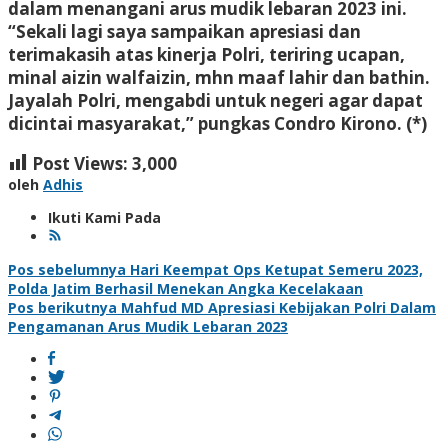
dalam menangani arus mudik lebaran 2023 ini.
“Sekali lagi saya sampaikan apresiasi dan
terimakasih atas kinerja Polri, teriring ucapan,
minal aizin walfaizin, mhn maaf lahir dan bathin.
Jayalah Polri, mengabdi untuk negeri agar dapat
dicintai masyarakat,” pungkas Condro Kirono. (*)
Post Views:
3,000
oleh
Adhis
Ikuti Kami Pada
Navigasi
Pos sebelumnya
Hari Keempat Ops Ketupat Semeru 2023,
Polda Jatim Berhasil Menekan Angka Kecelakaan
pos
Pos berikutnya
Mahfud MD Apresiasi Kebijakan Polri Dalam
Pengamanan Arus Mudik Lebaran 2023