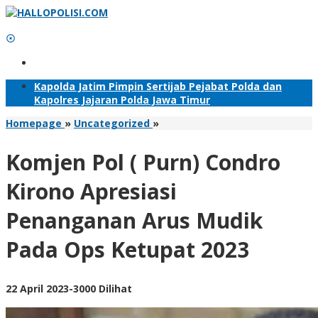
Lewati
ke
konten
Tambahkan Menu
Kapolda Jatim Pimpin Sertijab Pejabat Polda dan
Kapolres Jajaran Polda Jawa Timur
Komjen
Homepage
»
Uncategorized
»
Pol
(
Komjen Pol ( Purn) Condro
Purn)
Condro
Kirono Apresiasi
Kirono
Apresiasi
Penanganan Arus Mudik
Penanganan
Arus
Pada Ops Ketupat 2023
Mudik
Pada
Ops
Ketupat
oleh
22 April 2023
-
3000 Dilihat
2023
Adhis