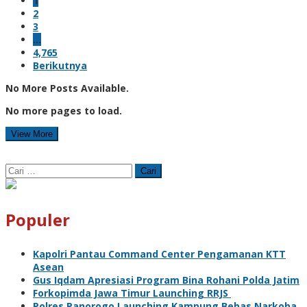
1
2
3
…
4,765
Berikutnya
No More Posts Available.
No more pages to load.
View More
Cari
untuk:
Populer
Kapolri Pantau Command Center Pengamanan KTT
Asean
Gus Iqdam Apresiasi Program Bina Rohani Polda Jatim
Forkopimda Jawa Timur Launching RRJS
Polres Panorogo Launching Kampung Bebas Narkoba