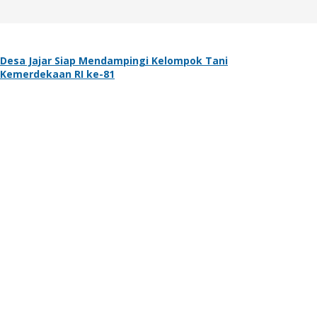
Desa Jajar Siap Mendampingi Kelompok Tani
 Kemerdekaan RI ke-81