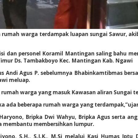
rapa rumah warga terdampak luapan sungai Sawur, a
isi dan personel Koramil Mantingan saling bahu 
Timur Ds. Tambakboyo Kec. Mantingan Kab. Ngawi
s Andi Agus P. sebelumnya Bhabinkamtibmas bers
awi meluap.
– rumah warga yang masuk Kawasan aliran Sungai te
ika ada beberapa rumah warga yang terdampak,”uja
 Haryono, Bripka Dwi Wahyu, Bripka Agus serta a
ga membantu membersihkan lumpur.
ono, S.H., S.I.K., M.Si melalui Kasi Humas Iptu