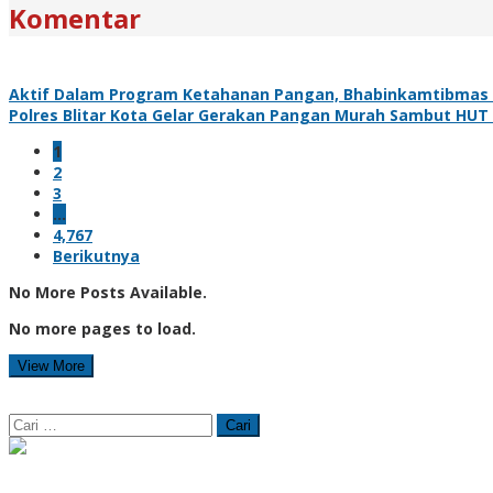
Komentar
Aktif Dalam Program Ketahanan Pangan, Bhabinkamtibmas 
Polres Blitar Kota Gelar Gerakan Pangan Murah Sambut HUT
1
2
3
…
4,767
Berikutnya
No More Posts Available.
No more pages to load.
View More
Cari
untuk: