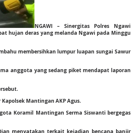
NGAWI – Sinergitas Polres Ngawi
kibat hujan deras yang melanda Ngawi pada Minggu
membahu membersihkan lumpur luapan sungai Sawur
ama anggota yang sedang piket mendapat laporan
rsebut.
r Kapolsek Mantingan AKP Agus.
nggota Koramil Mantingan Serma Siswanti bergegas
 Dian menyatakan terkait kejadian bencana banjir