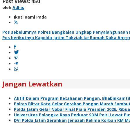
Post Views:
450
oleh
Adhis
Ikuti Kami Pada
Navigasi
Pos sebelumnya
Polres Bangkalan Ungkap Penyalahgunaan
Pos berikutnya
Kapolda Jatim Takziah ke Rumah Duka Anggo
pos
Jangan Lewatkan
Aktif Dalam Program Ketahanan Pangan, Bhabinkamti
Polres Blitar Kota Gelar Gerakan Pangan Murah Sambu
Polda Jatim Gelar Nobar Final Piala Presiden 2026, R
Universitas Palangka Raya Perkuat SDM Polri Lewat Pus
DVI Polda Jatim Serahkan Jenazah Kelima Korban KM Mu