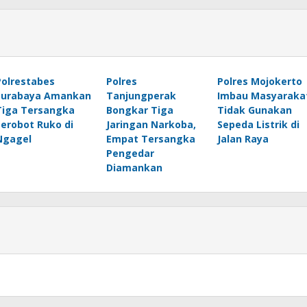
Polrestabes
Polres
Polres Mojokerto
Surabaya Amankan
Tanjungperak
Imbau Masyaraka
Tiga Tersangka
Bongkar Tiga
Tidak Gunakan
Serobot Ruko di
Jaringan Narkoba,
Sepeda Listrik di
Ngagel
Empat Tersangka
Jalan Raya
Pengedar
Diamankan