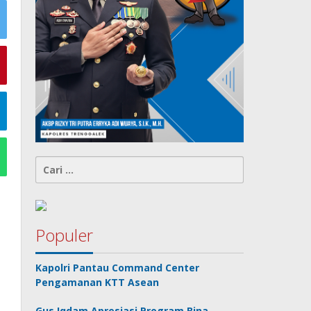
Cari
untuk:
Populer
Kapolri Pantau Command Center
Pengamanan KTT Asean
Gus Iqdam Apresiasi Program Bina