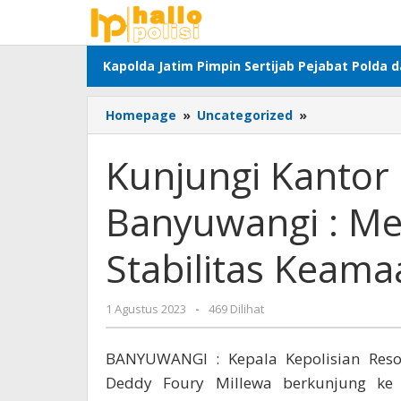
Lewati
ke
konten
Kapolda Jatim Pimpin Sertijab Pejabat Polda 
Kunjungi
Homepage
»
Uncategorized
»
Kantor
Media,
Kunjungi Kantor 
Kapolresta
Banyuwangi
Banyuwangi : Me
:
Media
Berperan
Stabilitas Keama
Jaga
Stabilitas
Keamaan
oleh
1 Agustus 2023
-
469 Dilihat
Adhis
BANYUWANGI : Kepala Kepolisian Reso
Deddy Foury Millewa berkunjung ke 