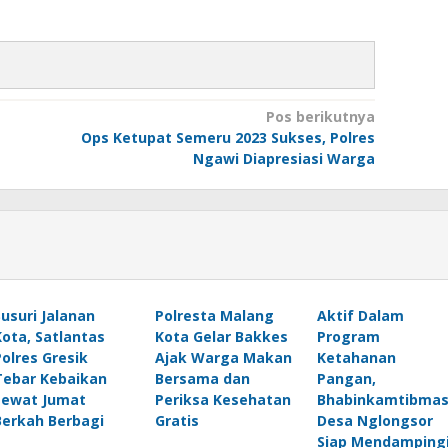
Pos berikutnya
Ops Ketupat Semeru 2023 Sukses, Polres
Ngawi Diapresiasi Warga
Susuri Jalanan
Polresta Malang
Aktif Dalam
Kota, Satlantas
Kota Gelar Bakkes
Program
Polres Gresik
Ajak Warga Makan
Ketahanan
Tebar Kebaikan
Bersama dan
Pangan,
Lewat Jumat
Periksa Kesehatan
Bhabinkamtibma
Berkah Berbagi
Gratis
Desa Nglongsor
Siap Mendamping