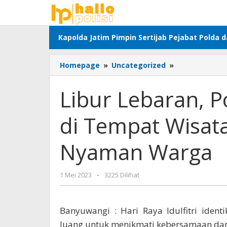
Lewati
ke
konten
Kapolda Jatim Pimpin Sertijab Pejabat Polda 
Libur
Homepage
»
Uncategorized
»
Lebaran,
Polisi
Libur Lebaran, P
Banyuwangi
Siaga
di Tempat Wisat
di
Tempat
Wisata
Nyaman Warga
Jamin
Aman
dan
oleh
1 Mei 2023
-
3225 Dilihat
Nyaman
Adhis
Warga
Banyuwangi : Hari Raya Idulfitri iden
luang untuk menikmati kebersamaan da