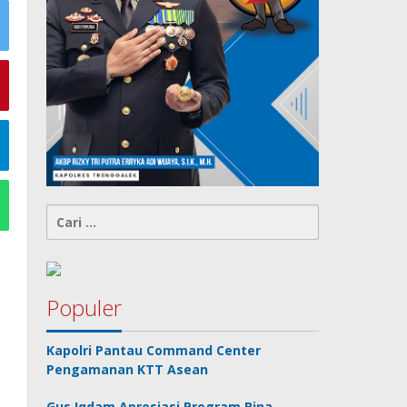
Cari
untuk:
Populer
Kapolri Pantau Command Center
Pengamanan KTT Asean
Gus Iqdam Apresiasi Program Bina