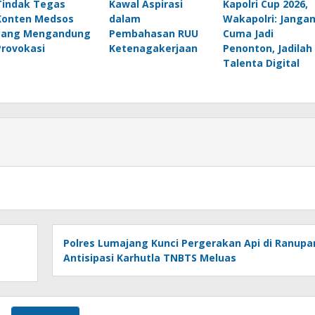
Tindak Tegas
Kawal Aspirasi
Kapolri Cup 2026,
Konten Medsos
dalam
Wakapolri: Janga
yang Mengandung
Pembahasan RUU
Cuma Jadi
Provokasi
Ketenagakerjaan
Penonton, Jadilah
Talenta Digital
Polres Lumajang Kunci Pergerakan Api di Ranupa
Antisipasi Karhutla TNBTS Meluas