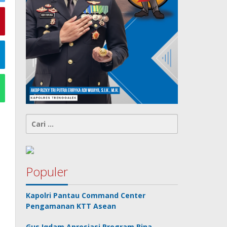
Cari
untuk:
Populer
Kapolri Pantau Command Center
Pengamanan KTT Asean
Gus Iqdam Apresiasi Program Bina