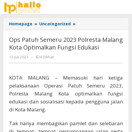
Lewati
ke
konten
Ops
Homepage
»
Uncategorized
»
Patuh
Semeru
Ops Patuh Semeru 2023 Polresta Malang
2023
Kota Optimalkan Fungsi Edukasi
Polresta
Malang
oleh
13 Juli 2023
-
824 Dilihat
Kota
Adhis
Optimalkan
Fungsi
KOTA MALANG – Memasuki hari ketiga
Edukasi
pelaksanaan Operasi Patuh Semeru 2023,
Polresta Malang Kota optimalkan fungsi
edukasi dan sosialisasi kepada pengguna jalan
di Kota Malang.
Tak hanya membagikan pamlet dan selebaran
di tempat- tempat persimpangan jalan serta