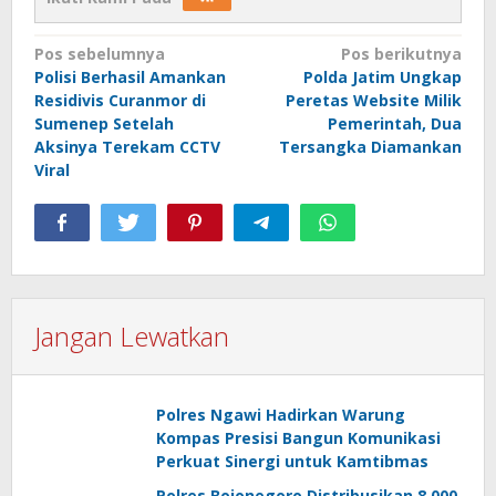
Navigasi
Pos sebelumnya
Pos berikutnya
Polisi Berhasil Amankan
Polda Jatim Ungkap
pos
Residivis Curanmor di
Peretas Website Milik
Sumenep Setelah
Pemerintah, Dua
Aksinya Terekam CCTV
Tersangka Diamankan
Viral
Jangan Lewatkan
Polres Ngawi Hadirkan Warung
Kompas Presisi Bangun Komunikasi
Perkuat Sinergi untuk Kamtibmas
Polres Bojonegoro Distribusikan 8.000