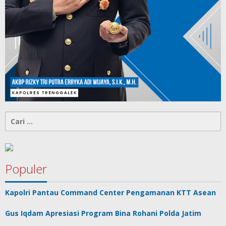
Cari
untuk:
Populer
Kapolri Pantau Command Center Pengamanan KTT Asean
Gus Iqdam Apresiasi Program Bina Rohani Polda Jatim