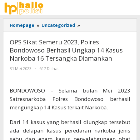
Lewati
ke
konten
OPS
Homepage
»
Uncategorized
»
Sikat
Semeru
OPS Sikat Semeru 2023, Polres
2023,
Bondowoso Berhasil Ungkap 14 Kasus
Polres
Narkoba 16 Tersangka Diamankan
Bondowoso
Berhasil
oleh
31 Mei 2023
-
617 Dilihat
Ungkap
Adhis
14
Kasus
BONDOWOSO – Selama bulan Mei 2023
Narkoba
16
Satresnarkoba Polres Bondowoso berhasil
Tersangka
mengungkap 14 Kasus terkait Narkoba.
Diamankan
Dari 14 kasus yang berhasil diungkap tersebut
ada delapan kasus peredaran narkoba jenis
sabu dan enam kasus penyalahgunaan obat