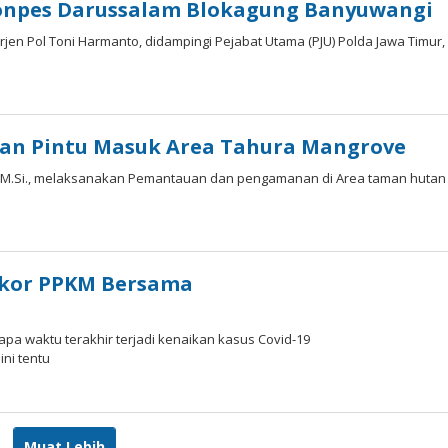
 Ponpes Darussalam Blokagung Banyuwangi
jen Pol Toni Harmanto, didampingi Pejabat Utama (PJU) Polda Jawa Timur,
an Pintu Masuk Area Tahura Mangrove
 S.H. M.Si., melaksanakan Pemantauan dan pengamanan di Area taman hutan
akor PPKM Bersama
apa waktu terakhir terjadi kenaikan kasus Covid-19
ini tentu
oleh
adminsatu
Muat Lebih