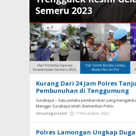
Semeru 2023
Hari Pertama Operasi
Yuk Tertib Berlalu Lintas,
Keselamatan Semeru 2023,
Mulai Hari Ini Pol
HALLOPOLISI.COM
Kurang Dari 24 Jam Polres Tan
Pembunuhan di Tenggumung
Surabaya – Satu pelaku pembacokan yang mengakiba
Manggis Surabaya telah diamankan Polisi.
oleh
Uncategorized
17 November 2022
Adhis
Polres Lamongan Ungkap Duga