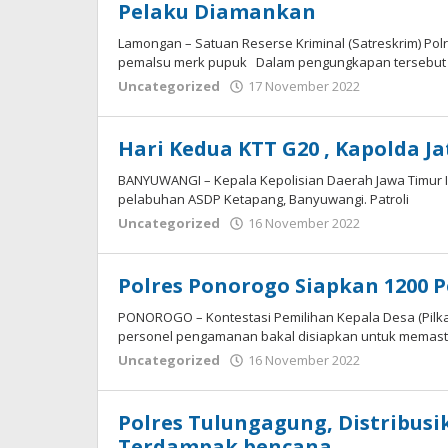
Pelaku Diamankan
Lamongan – Satuan Reserse Kriminal (Satreskrim) Po
pemalsu merk pupuk Dalam pengungkapan tersebut
oleh
Uncategorized
17 November 2022
Adhis
Hari Kedua KTT G20 , Kapolda Ja
BANYUWANGI – Kepala Kepolisian Daerah Jawa Timur Irj
pelabuhan ASDP Ketapang, Banyuwangi. Patroli
oleh
Uncategorized
16 November 2022
Adhis
Polres Ponorogo Siapkan 1200 
PONOROGO – Kontestasi Pemilihan Kepala Desa (Pilka
personel pengamanan bakal disiapkan untuk memast
oleh
Uncategorized
16 November 2022
Adhis
Polres Tulungagung, Distribus
Terdampak bencana