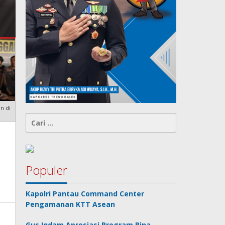
Sidoarjo
n di
Cari
untuk:
Populer
Kapolri Pantau Command Center
Pengamanan KTT Asean
Gus Iqdam Apresiasi Program Bina