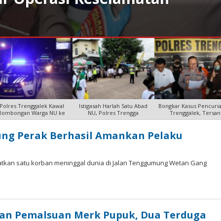
Polres Trenggalek Kawal
Istigasah Harlah Satu Abad
Bongkar Kasus Pencuria
Rombongan Warga NU ke
NU, Polres Trengga
Trenggalek, Tersan
jung Perak Berhasil Amankan Pelaku
tkan satu korban meninggal dunia di Jalan Tenggumung Wetan Gang
an Pemalsuan Merk Pupuk, Dua Terduga