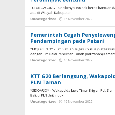
TULUNGAGUNG – Sedikitnya 150 sak beras bantuan dar
ada di Wilayah Kabupaten
oleh
Uncategorized
16 November 2022
Adhis
Pemerintah Cegah Penyeleweng
Pendampingan pada Petani
*MOJOKERTO* – Tim Satuan Tugas Khusus (Satgassus) 
dengan Tim Balai Penelitian Tanah (Balittanah) Kemen
oleh
Uncategorized
16 November 2022
Adhis
KTT G20 Berlangsung, Wakapold
PLN Taman
*SIDOARJO* – Wakapolda Jawa Timur Brigjen Pol. Sla
Bali, di PLN Unit Induk
oleh
Uncategorized
16 November 2022
Adhis