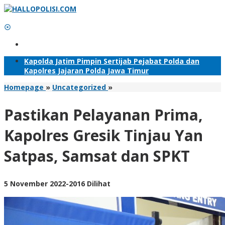
Lewati
ke
konten
Tambahkan Menu
Kapolda Jatim Pimpin Sertijab Pejabat Polda dan
Kapolres Jajaran Polda Jawa Timur
Pastikan
Homepage
»
Uncategorized
»
Pelayanan
Prima,
Pastikan Pelayanan Prima,
Kapolres
Gresik
Kapolres Gresik Tinjau Yan
Tinjau
Yan
Satpas, Samsat dan SPKT
Satpas,
Samsat
dan
SPKT
oleh
5 November 2022
-
2016 Dilihat
Adhis