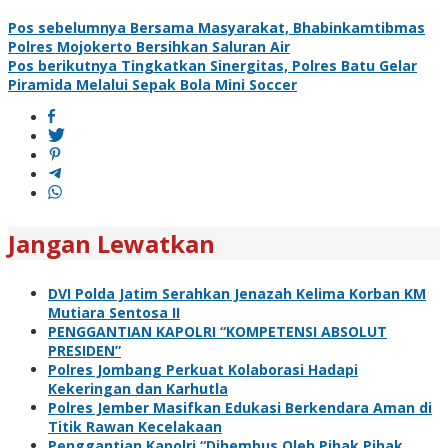
Navigasi
Pos sebelumnya
Bersama Masyarakat, Bhabinkamtibmas
Polres Mojokerto Bersihkan Saluran Air
pos
Pos berikutnya
Tingkatkan Sinergitas, Polres Batu Gelar
Piramida Melalui Sepak Bola Mini Soccer
Jangan Lewatkan
DVI Polda Jatim Serahkan Jenazah Kelima Korban KM
Mutiara Sentosa II
PENGGANTIAN KAPOLRI “KOMPETENSI ABSOLUT
PRESIDEN”
Polres Jombang Perkuat Kolaborasi Hadapi
Kekeringan dan Karhutla
Polres Jember Masifkan Edukasi Berkendara Aman di
Titik Rawan Kecelakaan
Penggantian Kapolri “Dihembus Oleh Pihak Pihak