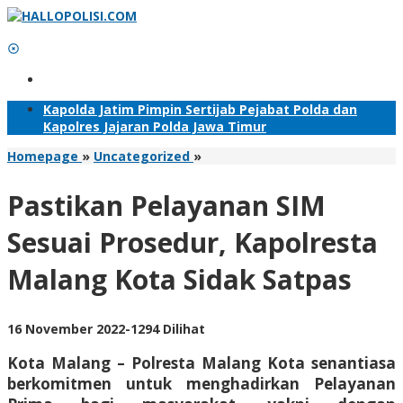
Lewati
ke
konten
Tambahkan Menu
Kapolda Jatim Pimpin Sertijab Pejabat Polda dan
Kapolres Jajaran Polda Jawa Timur
Pastikan
Homepage
»
Uncategorized
»
Pelayanan
SIM
Pastikan Pelayanan SIM
Sesuai
Prosedur,
Sesuai Prosedur, Kapolresta
Kapolresta
Malang
Malang Kota Sidak Satpas
Kota
Sidak
Satpas
oleh
16 November 2022
-
1294 Dilihat
Adhis
Kota Malang – Polresta Malang Kota senantiasa
berkomitmen untuk menghadirkan Pelayanan