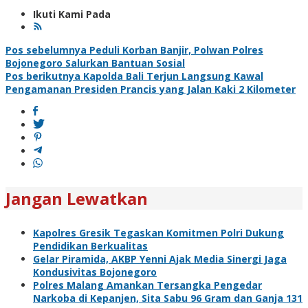
Ikuti Kami Pada
Navigasi
Pos sebelumnya
Peduli Korban Banjir, Polwan Polres
Bojonegoro Salurkan Bantuan Sosial
pos
Pos berikutnya
Kapolda Bali Terjun Langsung Kawal
Pengamanan Presiden Prancis yang Jalan Kaki 2 Kilometer
Jangan Lewatkan
Kapolres Gresik Tegaskan Komitmen Polri Dukung
Pendidikan Berkualitas
Gelar Piramida, AKBP Yenni Ajak Media Sinergi Jaga
Kondusivitas Bojonegoro
Polres Malang Amankan Tersangka Pengedar
Narkoba di Kepanjen, Sita Sabu 96 Gram dan Ganja 131