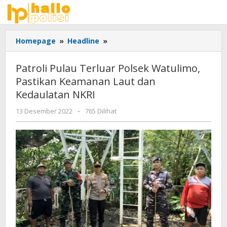
Lewati
ke
konten
Patroli
Homepage
»
Headline
»
Pulau
Terluar
Patroli Pulau Terluar Polsek Watulimo,
Polsek
Pastikan Keamanan Laut dan
Watulimo,
Kedaulatan NKRI
Pastikan
Keamanan
oleh
13 Desember 2022
-
765 Dilihat
Laut
adminsatu
dan
Kedaulatan
NKRI