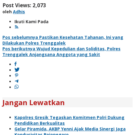
Post Views:
2,073
oleh
Adhis
Ikuti Kami Pada
Navigasi
Pos sebelumnya
Pastikan Kesehatan Tahanan, Ini yang
Dilakukan Polres Trenggalek
pos
Pos berikutnya
Wujud Kepedulian dan Soliditas, Polres
Trenggalek Anjangsana Anggota yang Sakit
Jangan Lewatkan
Kapolres Gresik Tegaskan Komitmen Polri Dukung
Pendidikan Berkualitas
Gelar Piramida, AKBP Yenni Ajak Media Sinergi Jaga
Kondusivitas Bojonegoro