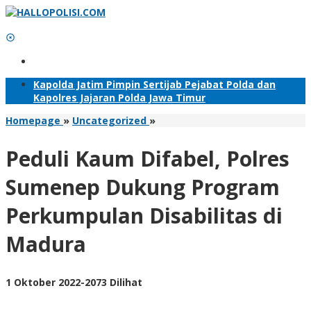
Lewati
ke
konten
Tambahkan Menu
Kapolda Jatim Pimpin Sertijab Pejabat Polda dan
Kapolres Jajaran Polda Jawa Timur
Peduli
Homepage
»
Uncategorized
»
Kaum
Difabel,
Peduli Kaum Difabel, Polres
Polres
Sumenep
Sumenep Dukung Program
Dukung
Program
Perkumpulan Disabilitas di
Perkumpulan
Disabilitas
Madura
di
Madura
oleh
1 Oktober 2022
-
2073 Dilihat
Adhis