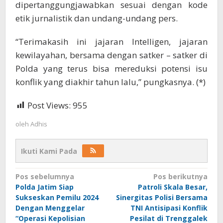
dipertanggungjawabkan sesuai dengan kode
etik jurnalistik dan undang-undang pers.
“Terimakasih ini jajaran Intelligen, jajaran
kewilayahan, bersama dengan satker – satker di
Polda yang terus bisa mereduksi potensi isu
konflik yang diakhir tahun lalu,” pungkasnya. (*)
Post Views:
955
oleh
Adhis
Ikuti Kami Pada
Navigasi
Pos sebelumnya
Pos berikutnya
Polda Jatim Siap
Patroli Skala Besar,
pos
Sukseskan Pemilu 2024
Sinergitas Polisi Bersama
Dengan Menggelar
TNI Antisipasi Konflik
“Operasi Kepolisian
Pesilat di Trenggalek