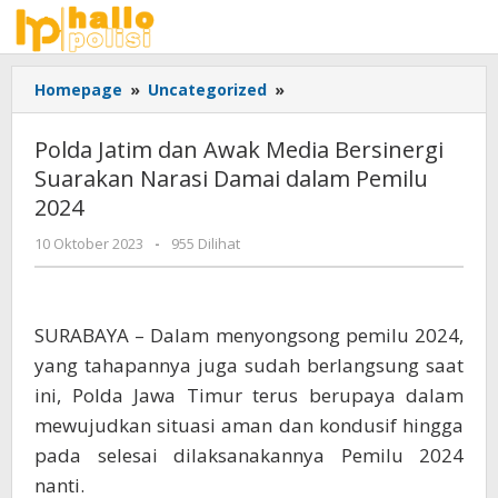
Lewati
ke
konten
Polda
Homepage
»
Uncategorized
»
Jatim
dan
Polda Jatim dan Awak Media Bersinergi
Awak
Suarakan Narasi Damai dalam Pemilu
Media
2024
Bersinergi
Suarakan
oleh
10 Oktober 2023
-
955 Dilihat
Narasi
Adhis
Damai
dalam
Pemilu
SURABAYA – Dalam menyongsong pemilu 2024,
2024
yang tahapannya juga sudah berlangsung saat
ini, Polda Jawa Timur terus berupaya dalam
mewujudkan situasi aman dan kondusif hingga
pada selesai dilaksanakannya Pemilu 2024
nanti.