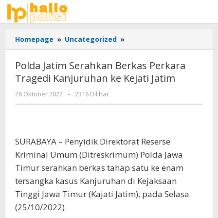
Lewati
ke
konten
Polda
Homepage
»
Uncategorized
»
Jatim
Serahkan
Polda Jatim Serahkan Berkas Perkara
Berkas
Tragedi Kanjuruhan ke Kejati Jatim
Perkara
Tragedi
oleh
26 Oktober 2022
-
2316 Dilihat
Kanjuruhan
Adhis
ke
Kejati
Jatim
SURABAYA – Penyidik Direktorat Reserse
Kriminal Umum (Ditreskrimum) Polda Jawa
Timur serahkan berkas tahap satu ke enam
tersangka kasus Kanjuruhan di Kejaksaan
Tinggi Jawa Timur (Kajati Jatim), pada Selasa
(25/10/2022).