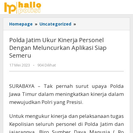
Lewati
ke
konten
Polda
Homepage
»
Uncategorized
»
Jatim
Ukur
Polda Jatim Ukur Kinerja Personel
Kinerja
Dengan Meluncurkan Aplikasi Siap
Personel
Semeru
Dengan
Meluncurkan
oleh
17 Mei 2023
-
904 Dilihat
Aplikasi
Adhis
Siap
Semeru
SURABAYA – Tak pernah surut upaya Polda
Jawa Timur dalam meningkatkan kinerja dalam
mewujudkan Polri yang Presisi.
Untuk mengukur kinerja dan pelaksanaan tugas
Kepolisian seluruh personel di Polda Jatim dan
jajarannya, Biro Sumber Daya Manusia ( Ro