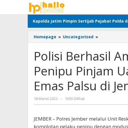
Lewati
ke
konten
Kapolda Jatim Pimpin Sertijab Pejabat Polda 
Polisi
Homepage
»
Uncategorized
»
Berhasil
Amankan
Polisi Berhasil
Komplotan
Penipu
Penipu Pinjam U
Pinjam
Uang
Pakai
Emas Palsu di J
Jaminan
Emas
Palsu
oleh
18 Maret 2023
-
1693 Dilihat
di
Adhis
Jember
JEMBER – Polres Jember melalui Unit Res
komplotan pelaku penipu dengan modu