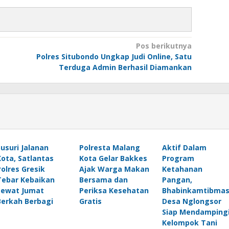
Pos berikutnya
Polres Situbondo Ungkap Judi Online, Satu
Terduga Admin Berhasil Diamankan
Susuri Jalanan
Polresta Malang
Aktif Dalam
Kota, Satlantas
Kota Gelar Bakkes
Program
Polres Gresik
Ajak Warga Makan
Ketahanan
Tebar Kebaikan
Bersama dan
Pangan,
Lewat Jumat
Periksa Kesehatan
Bhabinkamtibma
Berkah Berbagi
Gratis
Desa Nglongsor
Siap Mendamping
Kelompok Tani