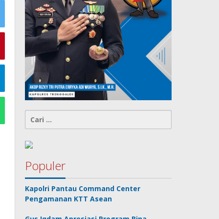
Cari
untuk:
Populer
Kapolri Pantau Command Center
Pengamanan KTT Asean
Gus Iqdam Apresiasi Program Bina