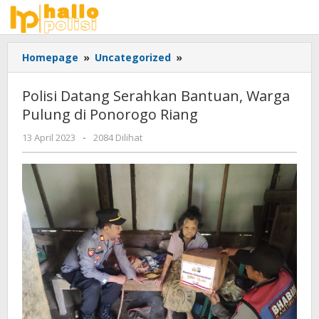
Lewati
ke
konten
Polisi
Homepage
»
Uncategorized
»
Datang
Serahkan
Polisi Datang Serahkan Bantuan, Warga
Bantuan,
Pulung di Ponorogo Riang
Warga
Pulung
oleh
13 April 2023
-
2084 Dilihat
di
Adhis
Ponorogo
Riang