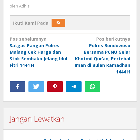
oleh
Adhis
Ikuti Kami Pada
Navigasi
Pos sebelumnya
Pos berikutnya
Satgas Pangan Polres
Polres Bondowoso
pos
Malang Cek Harga dan
Bersama PCNU Gelar
Stok Sembako Jelang Idul
Khotmil Qur’an, Pertebal
Fitri 1444 H
Iman di Bulan Ramadhan
1444 H
Jangan Lewatkan