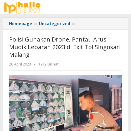
Lewati
ke
konten
Polisi
Homepage
»
Uncategorized
»
Gunakan
Drone,
Polisi Gunakan Drone, Pantau Arus
Pantau
Mudik Lebaran 2023 di Exit Tol Singosari
Arus
Malang
Mudik
Lebaran
oleh
20 April 2023
-
1912 Dilihat
2023
Adhis
di
Exit
Tol
Singosari
Malang