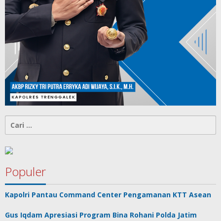
Cari
untuk:
Populer
Kapolri Pantau Command Center Pengamanan KTT Asean
Gus Iqdam Apresiasi Program Bina Rohani Polda Jatim