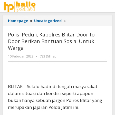
Lewati
ke
konten
Polisi
Homepage
»
Uncategorized
»
Peduli,
Kapolres
Polisi Peduli, Kapolres Blitar Door to
Blitar
Door Berikan Bantuan Sosial Untuk
Door
Warga
to
Door
oleh
10 Februari 2023
-
733 Dilihat
Berikan
Adhis
Bantuan
Sosial
Untuk
Warga
BLITAR – Selalu hadir di tengah masyarakat
dalam situasi dan kondisi seperti apapun
bukan hanya sebuah jargon Polres Blitar yang
merupakan jajaran Polda Jatim ini.