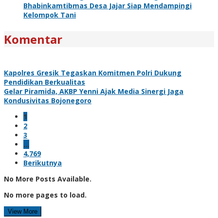
Bhabinkamtibmas Desa Jajar Siap Mendampingi
Kelompok Tani
Komentar
Kapolres Gresik Tegaskan Komitmen Polri Dukung
Pendidikan Berkualitas
Gelar Piramida, AKBP Yenni Ajak Media Sinergi Jaga
Kondusivitas Bojonegoro
1
2
3
…
4,769
Berikutnya
No More Posts Available.
No more pages to load.
View More