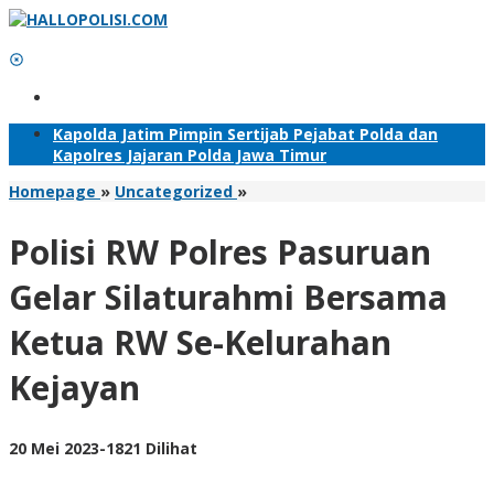
Lewati
ke
konten
Tambahkan Menu
Kapolda Jatim Pimpin Sertijab Pejabat Polda dan
Kapolres Jajaran Polda Jawa Timur
Polisi
Homepage
»
Uncategorized
»
RW
Polres
Polisi RW Polres Pasuruan
Pasuruan
Gelar
Gelar Silaturahmi Bersama
Silaturahmi
Bersama
Ketua RW Se-Kelurahan
Ketua
RW
Kejayan
Se-
Kelurahan
Kejayan
oleh
20 Mei 2023
-
1821 Dilihat
Adhis