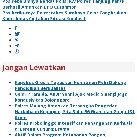
Navigasi
Pos sebelumnya
Berkat Polisi RW Polres Tanjung Perak
Berhasil Amankan DPO Curanmor
pos
Pos berikutnya
Polrestabes Surabaya Gelar Cangkrukan
Kamtibmas Ciptakan Situasi Kondusif
Jangan Lewatkan
Kapolres Gresik Tegaskan Komitmen Polri Dukung
Pendidikan Berkualitas
Gelar Piramida, AKBP Yenni Ajak Media Sinergi Jaga
Kondusivitas Bojonegoro
Polres Malang Amankan Tersangka Pengedar
Narkoba di Kepanjen, Sita Sabu 96 Gram dan Ganja 131
Gram
Polres Probolinggo Intensifkan Penanganan Karhutla
di Lereng Gunung Bromo
Aktif Dalam Program Ketahanan Pangan,