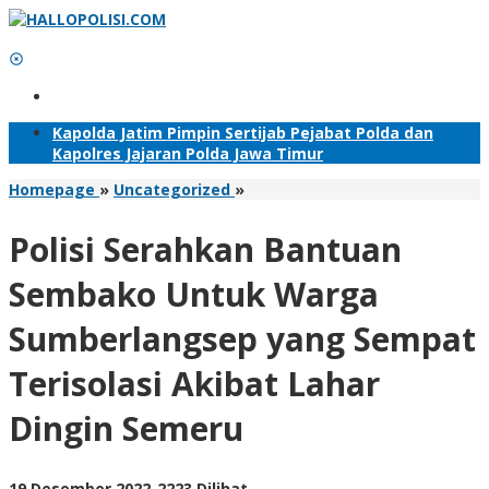
Lewati
ke
konten
Tambahkan Menu
Kapolda Jatim Pimpin Sertijab Pejabat Polda dan
Kapolres Jajaran Polda Jawa Timur
Polisi
Homepage
»
Uncategorized
»
Serahkan
Bantuan
Polisi Serahkan Bantuan
Sembako
Untuk
Sembako Untuk Warga
Warga
Sumberlangsep
Sumberlangsep yang Sempat
yang
Sempat
Terisolasi Akibat Lahar
Terisolasi
Akibat
Dingin Semeru
Lahar
Dingin
Semeru
oleh
19 Desember 2022
-
2223 Dilihat