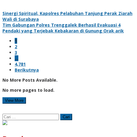
Sinergi Spiritual, Kapolres Pelabuhan Tanjung Perak Ziarah
Wali di Surabaya
Tim Gabungan Polres Trenggalek Berhasil Evakuasi 4
Pendaki yang Terjebak Kebakaran di Gunung Orak arik
1
2
3
…
4,781
Berikutnya
No More Posts Available.
No more pages to load.
View More
Cari
untuk: