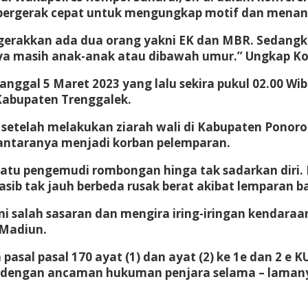
ergerak cepat untuk mengungkap motif dan menangk
rakkan ada dua orang yakni EK dan MBR. Sedangka
ya masih anak-anak atau dibawah umur.” Ungkap Ko
tanggal 5 Maret 2023 yang lalu sekira pukul 02.00 Wi
abupaten Trenggalek.
g setelah melakukan ziarah wali di Kabupaten Pon
diantaranya menjadi korban pelemparan.
satu pengemudi rombongan hinga tak sadarkan diri.
nasib tak jauh berbeda rusak berat akibat lemparan
ni salah sasaran dan mengira iring-iringan kendara
 Madiun.
pasal pasal 170 ayat (1) dan ayat (2) ke 1e dan 2
 dengan ancaman hukuman penjara selama – lamanya