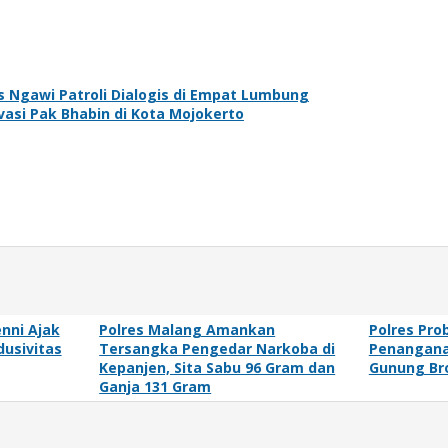
 Ngawi Patroli Dialogis di Empat Lumbung
vasi Pak Bhabin di Kota Mojokerto
enni Ajak
Polres Malang Amankan
Polres Pro
dusivitas
Tersangka Pengedar Narkoba di
Penanganan
Kepanjen, Sita Sabu 96 Gram dan
Gunung B
Ganja 131 Gram