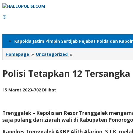
Lewati
ke
konten
Kapolda Jatim Pimpin Sertijab Pejabat Polda dan Kapol
Polisi
Homepage
»
Uncategorized
»
Tetapkan
12
Polisi Tetapkan 12 Tersangk
Tersangka
Pelemparan
Rombongan
Ziarah
oleh
15 Maret 2023
-
702 Dilihat
di
Adhis
Trenggalek
Trenggalek – Kepolisian Resor Trenggalek mengam
saja pulang dari ziarah wali di Kabupaten Ponoro
Kapolres Trenggalek AKBP Alith Alarino, S.I.K. mela