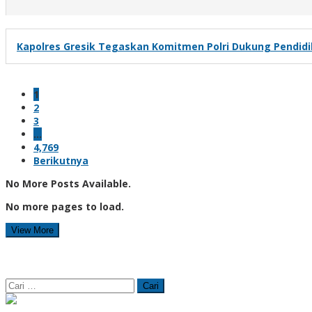
Kapolres Gresik Tegaskan Komitmen Polri Dukung Pendidi
1
2
3
…
4,769
Berikutnya
No More Posts Available.
No more pages to load.
View More
Cari
untuk: