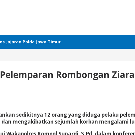
res Jajaran Polda Jawa Timur
a Pelemparan Rombongan Ziara
ankan sedikitnya 12 orang yang diduga pelaku pel
go dan mengakibatkan sejumlah korban mengalami lu
lui Wakapolres Kompol Sunardi, S.Pd. dalam konferens