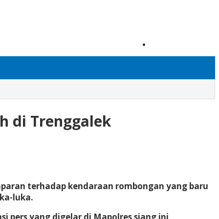
Tambahkan Menu
h di Trenggalek
emparan terhadap kendaraan rombongan yang baru
ka-luka.
i pers yang digelar di Mapolres siang ini