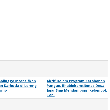
bolinggo Intensifkan
Aktif Dalam Program Ketahanan
 Karhutla di Lereng
Pangan, Bhabinkamtibmas Desa
romo
Jajar Siap Mendampingi Kelompok
Tani