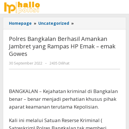
Lewati
ke
konten
Polres
Homepage
»
Uncategorized
»
Bangkalan
Berhasil
Polres Bangkalan Berhasil Amankan
Amankan
Jambret yang Rampas HP Emak – emak
Jambret
Gowes
yang
Rampas
oleh
30 September 2022
-
2435 Dilihat
HP
Adhis
Emak
–
emak
Gowes
BANGKALAN – Kejahatan kriminal di Bangkalan
benar – benar menjadi perhatian khusus pihak
aparat keamanan terutama Kepolisian.
Kali ini melalui Satuan Reserse Kriminal (
Satreskrim) Polres Bangkalan tak memberi