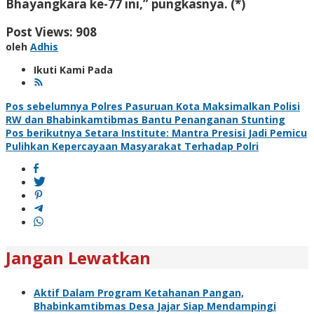
Bhayangkara ke-77 ini,” pungkasnya. (*)
Post Views:
908
oleh
Adhis
Ikuti Kami Pada
Navigasi
Pos sebelumnya
Polres Pasuruan Kota Maksimalkan Polisi
RW dan Bhabinkamtibmas Bantu Penanganan Stunting
pos
Pos berikutnya
Setara Institute: Mantra Presisi Jadi Pemicu
Pulihkan Kepercayaan Masyarakat Terhadap Polri
Jangan Lewatkan
Aktif Dalam Program Ketahanan Pangan,
Bhabinkamtibmas Desa Jajar Siap Mendampingi