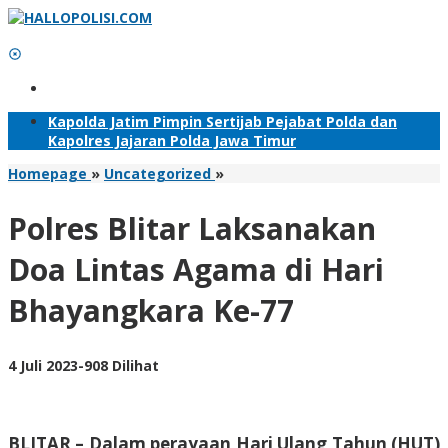
Lewati
ke
konten
Tambahkan Menu
Kapolda Jatim Pimpin Sertijab Pejabat Polda dan
Kapolres Jajaran Polda Jawa Timur
Polres
Homepage
»
Uncategorized
»
Blitar
Laksanakan
Polres Blitar Laksanakan
Doa
Lintas
Doa Lintas Agama di Hari
Agama
di
Bhayangkara Ke-77
Hari
Bhayangkara
Ke-
77
oleh
4 Juli 2023
-
908 Dilihat
Adhis
BLITAR – Dalam perayaan Hari Ulang Tahun (HUT)