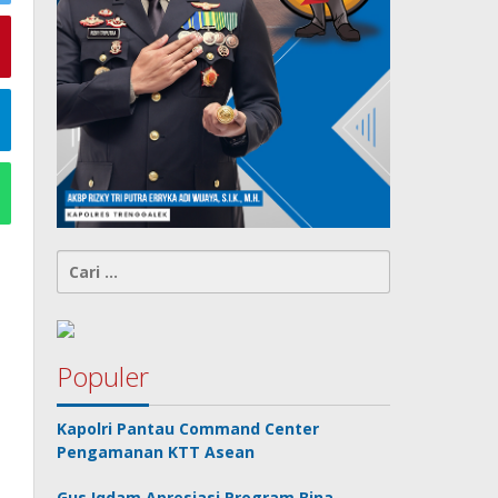
Cari
untuk:
Populer
Kapolri Pantau Command Center
Pengamanan KTT Asean
Gus Iqdam Apresiasi Program Bina