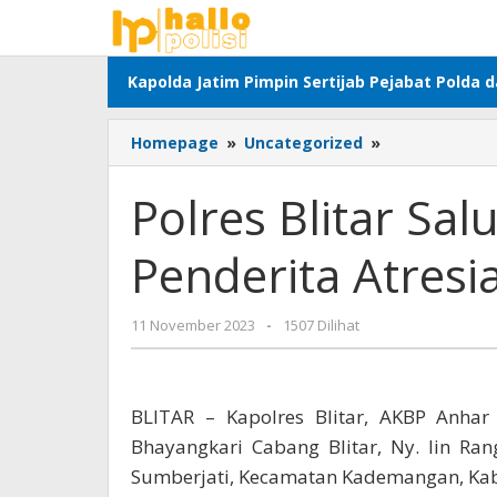
Lewati
ke
konten
Kapolda Jatim Pimpin Sertijab Pejabat Polda 
Polres
Homepage
»
Uncategorized
»
Blitar
Salurkan
Polres Blitar Sa
Bansos
Bagi
Penderita Atresi
Anak
Penderita
Atresia
oleh
11 November 2023
-
1507 Dilihat
Adhis
BLITAR – Kapolres Blitar, AKBP Anhar
Bhayangkari Cabang Blitar, Ny. Iin Ra
Sumberjati, Kecamatan Kademangan, Kab