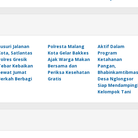
Susuri Jalanan
Polresta Malang
Aktif Dalam
Kota, Satlantas
Kota Gelar Bakkes
Program
Polres Gresik
Ajak Warga Makan
Ketahanan
Tebar Kebaikan
Bersama dan
Pangan,
Lewat Jumat
Periksa Kesehatan
Bhabinkamtibma
Berkah Berbagi
Gratis
Desa Nglongsor
Siap Mendamping
Kelompok Tani