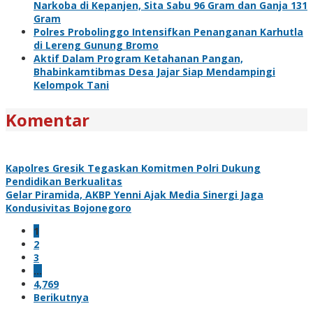
Narkoba di Kepanjen, Sita Sabu 96 Gram dan Ganja 131
Gram
Polres Probolinggo Intensifkan Penanganan Karhutla
di Lereng Gunung Bromo
Aktif Dalam Program Ketahanan Pangan,
Bhabinkamtibmas Desa Jajar Siap Mendampingi
Kelompok Tani
Komentar
Kapolres Gresik Tegaskan Komitmen Polri Dukung
Pendidikan Berkualitas
Gelar Piramida, AKBP Yenni Ajak Media Sinergi Jaga
Kondusivitas Bojonegoro
1
2
3
…
4,769
Berikutnya