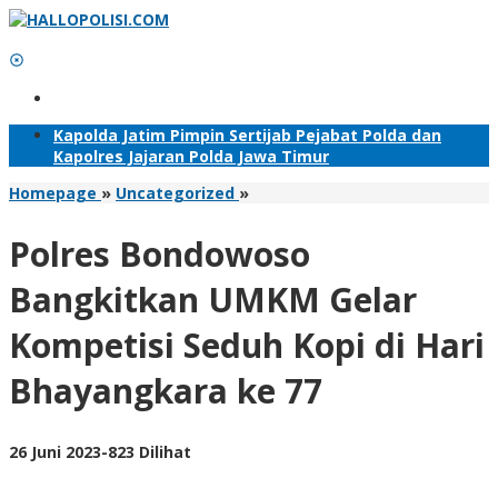
Lewati
ke
konten
Tambahkan Menu
Kapolda Jatim Pimpin Sertijab Pejabat Polda dan
Kapolres Jajaran Polda Jawa Timur
Polres
Homepage
»
Uncategorized
»
Bondowoso
Bangkitkan
Polres Bondowoso
UMKM
Gelar
Bangkitkan UMKM Gelar
Kompetisi
Seduh
Kompetisi Seduh Kopi di Hari
Kopi
di
Bhayangkara ke 77
Hari
Bhayangkara
ke
77
oleh
26 Juni 2023
-
823 Dilihat
Adhis