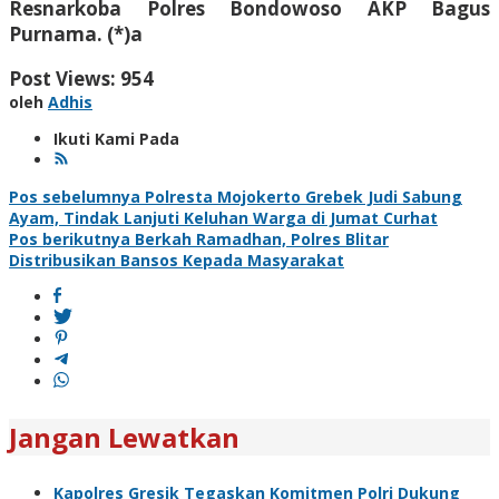
Resnarkoba Polres Bondowoso AKP Bagus
Purnama. (*)a
Post Views:
954
oleh
Adhis
Ikuti Kami Pada
Navigasi
Pos sebelumnya
Polresta Mojokerto Grebek Judi Sabung
Ayam, Tindak Lanjuti Keluhan Warga di Jumat Curhat
pos
Pos berikutnya
Berkah Ramadhan, Polres Blitar
Distribusikan Bansos Kepada Masyarakat
Jangan Lewatkan
Kapolres Gresik Tegaskan Komitmen Polri Dukung