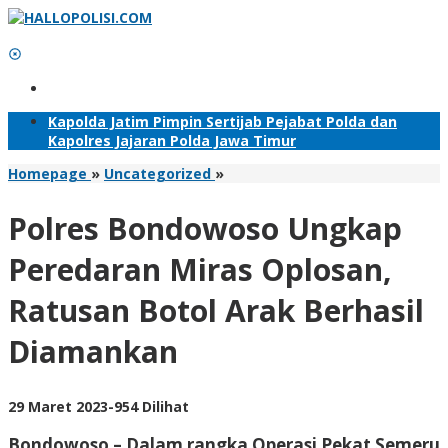
Lewati
ke
konten
Tambahkan Menu
Kapolda Jatim Pimpin Sertijab Pejabat Polda dan
Kapolres Jajaran Polda Jawa Timur
Polres
Homepage
»
Uncategorized
»
Bondowoso
Ungkap
Polres Bondowoso Ungkap
Peredaran
Miras
Peredaran Miras Oplosan,
Oplosan,
Ratusan
Ratusan Botol Arak Berhasil
Botol
Arak
Diamankan
Berhasil
Diamankan
oleh
29 Maret 2023
-
954 Dilihat
Adhis
Bondowoso – Dalam rangka Operasi Pekat Semeru