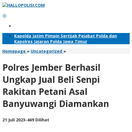
Lewati
ke
konten
Tambahkan Menu
Kapolda Jatim Pimpin Sertijab Pejabat Polda dan
Kapolres Jajaran Polda Jawa Timur
Polres
Homepage
»
Uncategorized
»
Jember
Berhasil
Polres Jember Berhasil
Ungkap
Jual
Ungkap Jual Beli Senpi
Beli
Senpi
Rakitan Petani Asal
Rakitan
Petani
Banyuwangi Diamankan
Asal
Banyuwangi
Diamankan
oleh
21 Juli 2023
-
469 Dilihat
Adhis