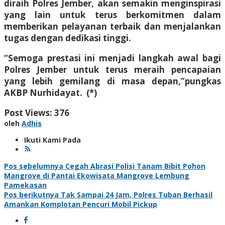
diraih Polres Jember, akan semakin menginspirasi
yang lain untuk terus berkomitmen dalam
memberikan pelayanan terbaik dan menjalankan
tugas dengan dedikasi tinggi.
“Semoga prestasi ini menjadi langkah awal bagi
Polres Jember untuk terus meraih pencapaian
yang lebih gemilang di masa depan,”pungkas
AKBP Nurhidayat. (*)
Post Views:
376
oleh
Adhis
Ikuti Kami Pada
Navigasi
Pos sebelumnya
Cegah Abrasi Polisi Tanam Bibit Pohon
Mangrove di Pantai Ekowisata Mangrove Lembung
pos
Pamekasan
Pos berikutnya
Tak Sampai 24 Jam, Polres Tuban Berhasil
Amankan Komplotan Pencuri Mobil Pickup