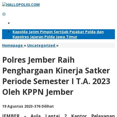
Lewati
ke
konten
Tambahkan Menu
Kapolda Jatim Pimpin Sertijab Pejabat Polda dan
Kapolres Jajaran Polda Jawa Timur
Polres
Homepage
»
Uncategorized
»
Jember
Raih
Polres Jember Raih
Penghargaan
Kinerja
Penghargaan Kinerja Satker
Satker
Periode
Periode Semester I T.A. 2023
Semester
I
Oleh KPPN Jember
T.A.
2023
Oleh
KPPN
oleh
19 Agustus 2023
-
376 Dilihat
Jember
Adhis
JEMBER – Aula Lantai 2 Kantor Pelayanan