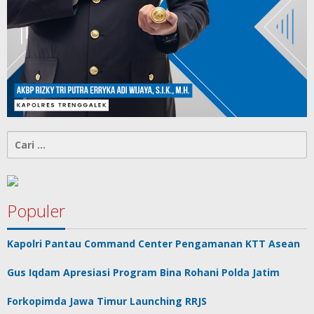
Cari
untuk:
Populer
Kapolri Pantau Command Center Pengamanan KTT Asean
Gus Iqdam Apresiasi Program Bina Rohani Polda Jatim
Forkopimda Jawa Timur Launching RRJS