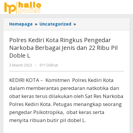
Lewati
ke
konten
Polres
Homepage
»
Uncategorized
»
Kediri
Kota
Polres Kediri Kota Ringkus Pengedar
Ringkus
Narkoba Berbagai Jenis dan 22 Ribu Pil
Pengedar
Doble L
Narkoba
Berbagai
oleh
3 Maret 2023
-
911 Dilihat
Jenis
Adhis
dan
KEDIRI KOTA – Komitmen Polres Kediri Kota
22
Ribu
dalam memberantas peredaran natkotika dan
Pil
obat keras terus dilakukan oleh Sat Res Narkoba
Doble
Polres Kediri Kota. Petugas menangkap seorang
L
pengedar Psikotropika, obat keras serta
menyita ribuan butir pil dobel L.