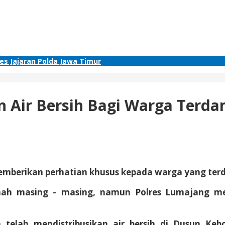
res Jajaran Polda Jawa Timur
n Air Bersih Bagi Warga Terda
emberikan perhatian khusus kepada warga yang terd
mah masing – masing, namun Polres Lumajang mel
a telah mendistribusikan air bersih di Dusun Ke