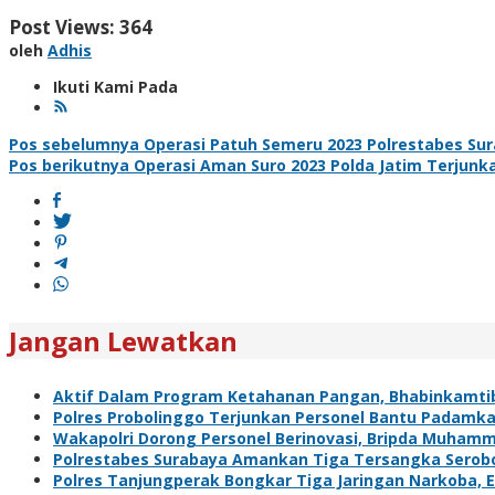
Post Views:
364
oleh
Adhis
Ikuti Kami Pada
Navigasi
Pos sebelumnya
Operasi Patuh Semeru 2023 Polrestabes Su
Pos berikutnya
Operasi Aman Suro 2023 Polda Jatim Terjunk
pos
Jangan Lewatkan
Aktif Dalam Program Ketahanan Pangan, Bhabinkamt
Polres Probolinggo Terjunkan Personel Bantu Padamk
Wakapolri Dorong Personel Berinovasi, Bripda Muhamm
Polrestabes Surabaya Amankan Tiga Tersangka Serobo
Polres Tanjungperak Bongkar Tiga Jaringan Narkoba