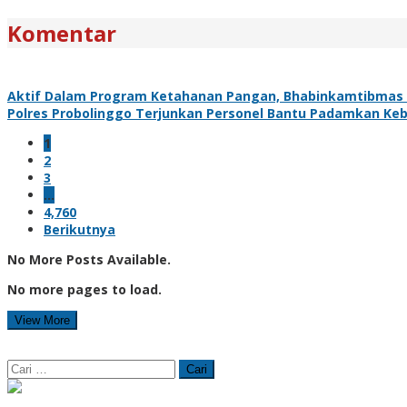
Komentar
Aktif Dalam Program Ketahanan Pangan, Bhabinkamtibmas
Polres Probolinggo Terjunkan Personel Bantu Padamkan Ke
1
2
3
…
4,760
Berikutnya
No More Posts Available.
No more pages to load.
View More
Cari
untuk: