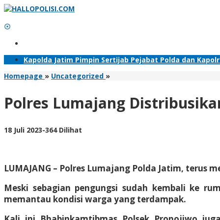
Lewati
ke
konten
Tambahkan Menu
Kapolda Jatim Pimpin Sertijab Pejabat Polda dan Kapol
Polres
Homepage
»
Uncategorized
»
Lumajang
Distribusikan
Polres Lumajang Distribusika
Air
Bersih
Bagi
oleh
18 Juli 2023
-
364 Dilihat
Warga
Adhis
Terdampak
Banjir
Lahar
LUMAJANG – Polres Lumajang Polda Jatim, terus m
Dingin
Meski sebagian pengungsi sudah kembali ke ru
memantau kondisi warga yang terdampak.
Kali ini Bhabinkamtibmas Polsek Pronojiwo jug