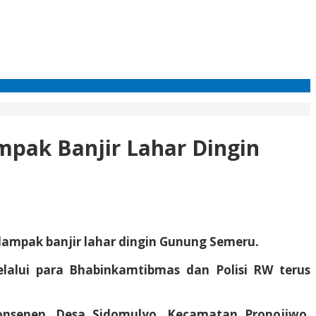
mpak Banjir Lahar Dingin
ampak banjir lahar dingin Gunung Semeru.
alui para Bhabinkamtibmas dan Polisi RW terus
bonsenen, Desa Sidomulyo, Kecamatan Pronojiwo,