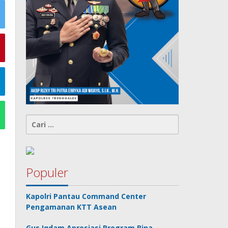
Cari
untuk:
Populer
Kapolri Pantau Command Center
Pengamanan KTT Asean
Gus Iqdam Apresiasi Program Bina