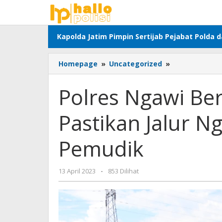
Lewati
ke
konten
Kapolda Jatim Pimpin Sertijab Pejabat Polda 
Polres
Homepage
»
Uncategorized
»
Ngawi
Bersama
Polres Ngawi Ber
Lintas
Sektoral
Pastikan Jalur 
Pastikan
Jalur
Ngawi
Pemudik
Aman
Untuk
Pemudik
oleh
13 April 2023
-
853 Dilihat
Adhis