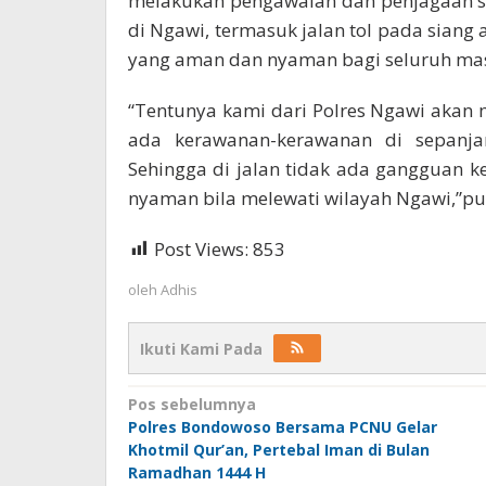
melakukan pengawalan dan penjagaan s
di Ngawi, termasuk jalan tol pada sia
yang aman dan nyaman bagi seluruh mas
“Tentunya kami dari Polres Ngawi aka
ada kerawanan-kerawanan di sepanja
Sehingga di jalan tidak ada gangguan
nyaman bila melewati wilayah Ngawi,”pu
Post Views:
853
oleh
Adhis
Ikuti Kami Pada
Navigasi
Pos sebelumnya
Polres Bondowoso Bersama PCNU Gelar
pos
Khotmil Qur’an, Pertebal Iman di Bulan
Ramadhan 1444 H