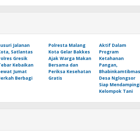
Susuri Jalanan
Polresta Malang
Aktif Dalam
Kota, Satlantas
Kota Gelar Bakkes
Program
Polres Gresik
Ajak Warga Makan
Ketahanan
Tebar Kebaikan
Bersama dan
Pangan,
Lewat Jumat
Periksa Kesehatan
Bhabinkamtibma
Berkah Berbagi
Gratis
Desa Nglongsor
Siap Mendamping
Kelompok Tani