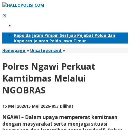
Lewati
ke
konten
Tambahkan Menu
Kapolda Jatim Pimpin Sertijab Pejabat Polda dan
Kapolres Jajaran Polda Jawa Timur
Polres
Homepage
»
Uncategorized
»
Ngawi
Perkuat
Polres Ngawi Perkuat
Kamtibmas
Melalui
Kamtibmas Melalui
NGOBRAS
NGOBRAS
oleh
15 Mei 2026
15 Mei 2026
-
893 Dilihat
Adhis
NGAWI – Dalam upaya mempererat kemitraan
dengan masyarakat serta menjaga situasi