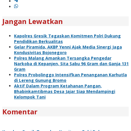
Jangan Lewatkan
Kapolres Gresik Tegaskan Komitmen Polri Dukung
Pendidikan Berkualitas
Gelar Piramida, AKBP Yenni Ajak Media Sinergi Jaga
Kondusivitas Bojonegoro
Polres Malang Amankan Tersangka Pengedar
Narkoba di Kepanjen, Sita Sabu 96 Gram dan Ganja 131
Gram
Polres Probolinggo Intensifkan Penanganan Karhutla
di Lereng Gunung Bromo
Aktif Dalam Program Ketahanan Pangan,
Bhabinkamtibmas Desa Jajar Siap Mendampingi
Kelompok Tani
Komentar