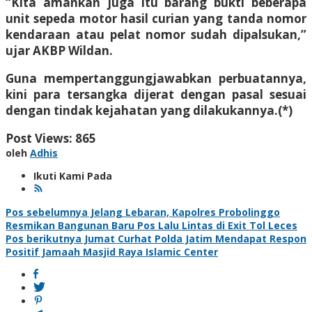
“Kita amankan juga itu barang bukti beberapa
unit sepeda motor hasil curian yang tanda nomor
kendaraan atau pelat nomor sudah dipalsukan,”
ujar AKBP Wildan.
Guna mempertanggungjawabkan perbuatannya,
kini para tersangka dijerat dengan pasal sesuai
dengan tindak kejahatan yang dilakukannya.(*)
Post Views:
865
oleh
Adhis
Ikuti Kami Pada
Navigasi
Pos sebelumnya
Jelang Lebaran, Kapolres Probolinggo
Resmikan Bangunan Baru Pos Lalu Lintas di Exit Tol Leces
pos
Pos berikutnya
Jumat Curhat Polda Jatim Mendapat Respon
Positif Jamaah Masjid Raya Islamic Center