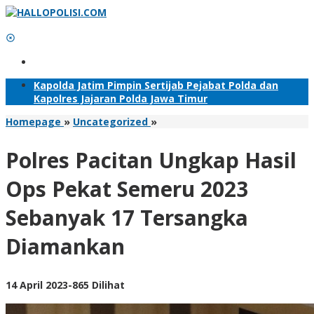
Lewati
ke
konten
Tambahkan Menu
Kapolda Jatim Pimpin Sertijab Pejabat Polda dan
Kapolres Jajaran Polda Jawa Timur
Polres
Homepage
»
Uncategorized
»
Pacitan
Ungkap
Polres Pacitan Ungkap Hasil
Hasil
Ops
Ops Pekat Semeru 2023
Pekat
Semeru
Sebanyak 17 Tersangka
2023
Sebanyak
Diamankan
17
Tersangka
Diamankan
oleh
14 April 2023
-
865 Dilihat
Adhis