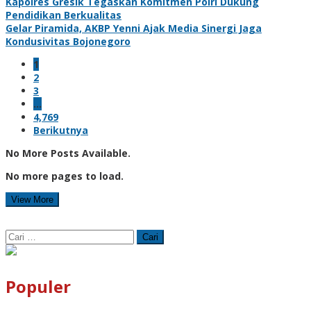
Kapolres Gresik Tegaskan Komitmen Polri Dukung
Pendidikan Berkualitas
Gelar Piramida, AKBP Yenni Ajak Media Sinergi Jaga
Kondusivitas Bojonegoro
1
2
3
…
4,769
Berikutnya
No More Posts Available.
No more pages to load.
View More
Cari
untuk:
Populer