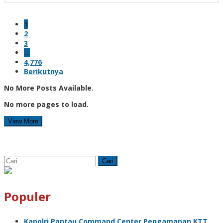
1
2
3
…
4,776
Berikutnya
No More Posts Available.
No more pages to load.
View More
Cari
untuk:
Populer
Kapolri Pantau Command Center Pengamanan KTT