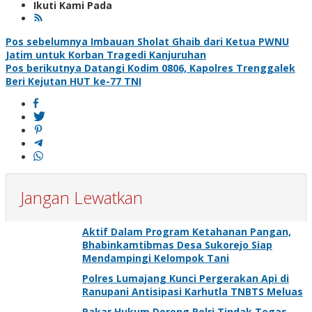
Ikuti Kami Pada
Navigasi
Pos sebelumnya
Imbauan Sholat Ghaib dari Ketua PWNU
Jatim untuk Korban Tragedi Kanjuruhan
pos
Pos berikutnya
Datangi Kodim 0806, Kapolres Trenggalek
Beri Kejutan HUT ke-77 TNI
Jangan Lewatkan
Aktif Dalam Program Ketahanan Pangan,
Bhabinkamtibmas Desa Sukorejo Siap
Mendampingi Kelompok Tani
Polres Lumajang Kunci Pergerakan Api di
Ranupani Antisipasi Karhutla TNBTS Meluas
Pakar Hukum Dorong Polri Tindak Tegas