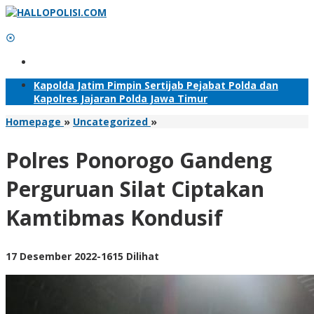
Lewati
ke
konten
Tambahkan Menu
Kapolda Jatim Pimpin Sertijab Pejabat Polda dan
Kapolres Jajaran Polda Jawa Timur
Polres
Homepage
»
Uncategorized
»
Ponorogo
Gandeng
Polres Ponorogo Gandeng
Perguruan
Silat
Perguruan Silat Ciptakan
Ciptakan
Kamtibmas
Kamtibmas Kondusif
Kondusif
oleh
17 Desember 2022
-
1615 Dilihat
Adhis