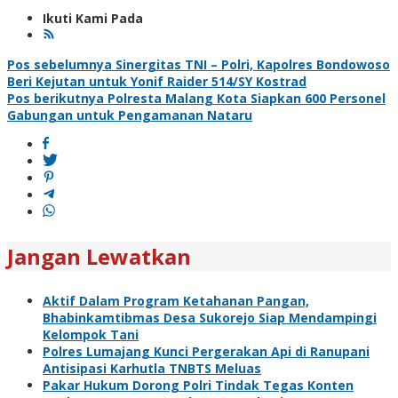
Ikuti Kami Pada
Navigasi
Pos sebelumnya
Sinergitas TNI – Polri, Kapolres Bondowoso
Beri Kejutan untuk Yonif Raider 514/SY Kostrad
pos
Pos berikutnya
Polresta Malang Kota Siapkan 600 Personel
Gabungan untuk Pengamanan Nataru
Jangan Lewatkan
Aktif Dalam Program Ketahanan Pangan,
Bhabinkamtibmas Desa Sukorejo Siap Mendampingi
Kelompok Tani
Polres Lumajang Kunci Pergerakan Api di Ranupani
Antisipasi Karhutla TNBTS Meluas
Pakar Hukum Dorong Polri Tindak Tegas Konten