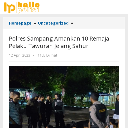
Lewati
ke
konten
Polres
Homepage
»
Uncategorized
»
Sampang
Amankan
Polres Sampang Amankan 10 Remaja
10
Pelaku Tawuran Jelang Sahur
Remaja
Pelaku
oleh
12 April 2023
-
1105 Dilihat
Tawuran
Adhis
Jelang
Sahur