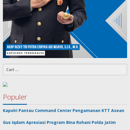
Cari
untuk:
Populer
Kapolri Pantau Command Center Pengamanan KTT Asean
Gus Iqdam Apresiasi Program Bina Rohani Polda Jatim