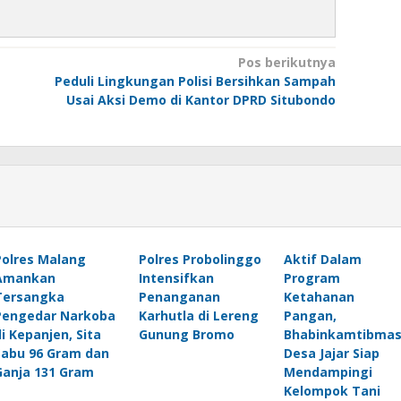
Pos berikutnya
Peduli Lingkungan Polisi Bersihkan Sampah
Usai Aksi Demo di Kantor DPRD Situbondo
Polres Malang
Polres Probolinggo
Aktif Dalam
Amankan
Intensifkan
Program
Tersangka
Penanganan
Ketahanan
Pengedar Narkoba
Karhutla di Lereng
Pangan,
di Kepanjen, Sita
Gunung Bromo
Bhabinkamtibma
Sabu 96 Gram dan
Desa Jajar Siap
Ganja 131 Gram
Mendampingi
Kelompok Tani