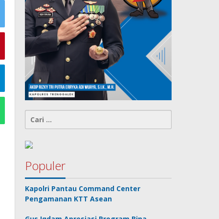
Cari
untuk:
Populer
Kapolri Pantau Command Center
Pengamanan KTT Asean
Gus Iqdam Apresiasi Program Bina