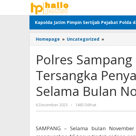
Lewati
ke
konten
Kapolda Jatim Pimpin Sertijab Pejabat Polda 
Polres
Homepage
»
Uncategorized
»
Sampang
Berhasil
Polres Sampang 
Amankan
17
Tersangka Peny
Tersangka
Penyalahgun
Narkoba
Selama Bulan N
Selama
Bulan
November
oleh
6 Desember 2023
-
1483 Dilihat
2023
Adhis
SAMPANG – Selama bulan November 2