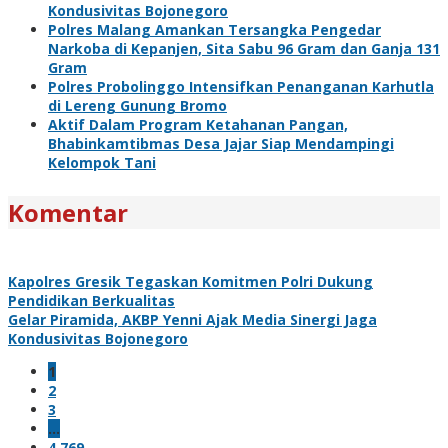
Kondusivitas Bojonegoro
Polres Malang Amankan Tersangka Pengedar
Narkoba di Kepanjen, Sita Sabu 96 Gram dan Ganja 131
Gram
Polres Probolinggo Intensifkan Penanganan Karhutla
di Lereng Gunung Bromo
Aktif Dalam Program Ketahanan Pangan,
Bhabinkamtibmas Desa Jajar Siap Mendampingi
Kelompok Tani
Komentar
Kapolres Gresik Tegaskan Komitmen Polri Dukung
Pendidikan Berkualitas
Gelar Piramida, AKBP Yenni Ajak Media Sinergi Jaga
Kondusivitas Bojonegoro
1
2
3
…
4,769