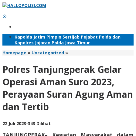
Lewati
ke
konten
Tambahkan Menu
Kapolda Jatim Pimpin Sertijab Pejabat Polda dan
Kapolres Jajaran Polda Jawa Timur
Polres
Homepage
»
Uncategorized
»
Tanjungperak
Gelar
Polres Tanjungperak Gelar
Operasi
Aman
Operasi Aman Suro 2023,
Suro
2023,
Perayaan Suran Agung Aman
Perayaan
Suran
dan Tertib
Agung
Aman
dan
Tertib
oleh
22 Juli 2023
-
343 Dilihat
Adhis
TANJUNGPERAK– Kegiatan Masyarakat dalam