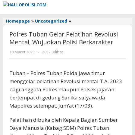
Lewati
ke
konten
Polres
Homepage
»
Uncategorized
»
Tuban
Polres Tuban Gelar Pelatihan Revolusi
Gelar
Pelatihan
Mental, Wujudkan Polisi Berkarakter
Revolusi
oleh
18 Maret 2023
-
2032 Dilihat
Mental,
Adhis
Wujudkan
Polisi
Berkarakter
Tuban – Polres Tuban Polda Jawa timur
menggelar pelatihan Revolusi mental T.A. 2023
bagi anggota Polres maupun Polsek jajaran
bertempat di gedung Sanika satyawada
Mapolres setempat, Jum’at (17/03).
Pelatihan dibuka oleh Kepala Bagian Sumber
Daya Manusia (Kabag SDM) Polres Tuban