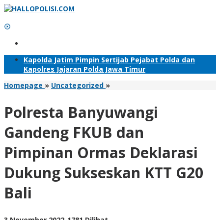
Lewati
ke
konten
Tambahkan Menu
Kapolda Jatim Pimpin Sertijab Pejabat Polda dan
Kapolres Jajaran Polda Jawa Timur
Polresta
Homepage
»
Uncategorized
»
Banyuwangi
Gandeng
Polresta Banyuwangi
FKUB
dan
Gandeng FKUB dan
Pimpinan
Ormas
Pimpinan Ormas Deklarasi
Deklarasi
Dukung
Dukung Sukseskan KTT G20
Sukseskan
KTT
Bali
G20
Bali
oleh
3 November 2022
-
1781 Dilihat