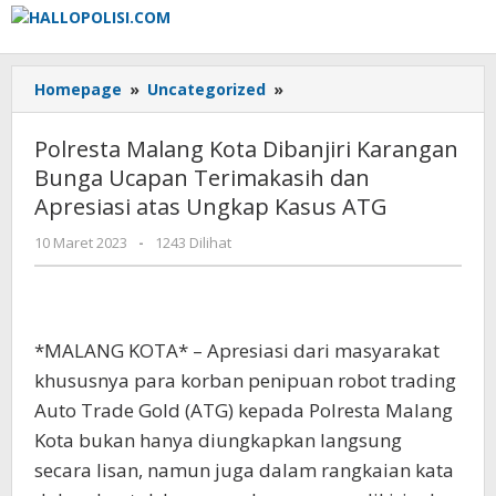
Lewati
ke
konten
Polresta
Homepage
»
Uncategorized
»
Malang
Kota
Polresta Malang Kota Dibanjiri Karangan
Dibanjiri
Bunga Ucapan Terimakasih dan
Karangan
Apresiasi atas Ungkap Kasus ATG
Bunga
Ucapan
oleh
10 Maret 2023
-
1243 Dilihat
Terimakasih
Adhis
dan
Apresiasi
atas
Ungkap
*MALANG KOTA* – Apresiasi dari masyarakat
Kasus
khususnya para korban penipuan robot trading
ATG
Auto Trade Gold (ATG) kepada Polresta Malang
Kota bukan hanya diungkapkan langsung
secara lisan, namun juga dalam rangkaian kata