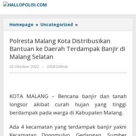
Lewati
ke
konten
Polresta
Homepage
»
Uncategorized
»
Malang
Kota
Polresta Malang Kota Distribusikan
Distribusikan
Bantuan ke Daerah Terdampak Banjir di
Bantuan
Malang Selatan
ke
Daerah
oleh
22 Oktober 2022
-
2358 Dilihat
Terdampak
Adhis
Banjir
di
Malang
Selatan
KOTA MALANG – Bencana banjir dan tanah
longsor akibat curah hujan yang tinggi
berdampak pada warga di Kabupaten Malang.
Ada 4 kecamatan yang terdampak banjir yakni
Kecamatan Donomulyo, Gedangan, Sumber