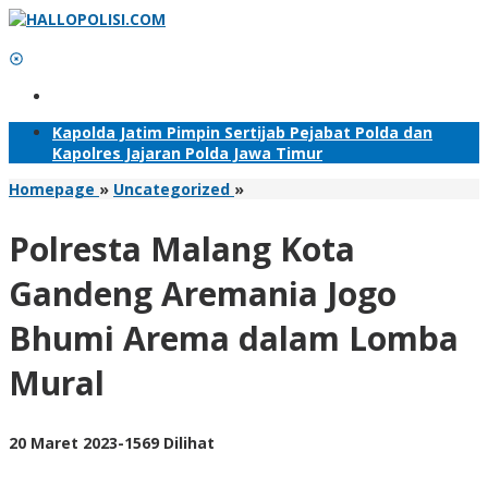
Lewati
ke
konten
Tambahkan Menu
Kapolda Jatim Pimpin Sertijab Pejabat Polda dan
Kapolres Jajaran Polda Jawa Timur
Polresta
Homepage
»
Uncategorized
»
Malang
Kota
Polresta Malang Kota
Gandeng
Aremania
Gandeng Aremania Jogo
Jogo
Bhumi
Bhumi Arema dalam Lomba
Arema
dalam
Mural
Lomba
Mural
oleh
20 Maret 2023
-
1569 Dilihat
Adhis