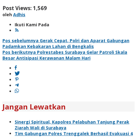
Post Views:
1,569
oleh
Adhis
Ikuti Kami Pada
Navigasi
Pos sebelumnya
Gerak Cepat, Polri dan Aparat Gabungan
Padamkan Kebakaran Lahan di Bengkalis
pos
Pos berikutnya
Polrestabes Surabaya Gelar Patroli Skala
Besar Antisipasi Kerawanan Malam Hari
Jangan Lewatkan
Sinergi Spiritual, Kapolres Pelabuhan Tanjung Perak
Ziarah Wali di Surabaya
Tim Gabungan Polres Trenggalek Berhasil Evakuasi 4