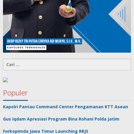
Cari
untuk:
Populer
Kapolri Pantau Command Center Pengamanan KTT Asean
Gus Iqdam Apresiasi Program Bina Rohani Polda Jatim
Forkopimda Jawa Timur Launching RRJS