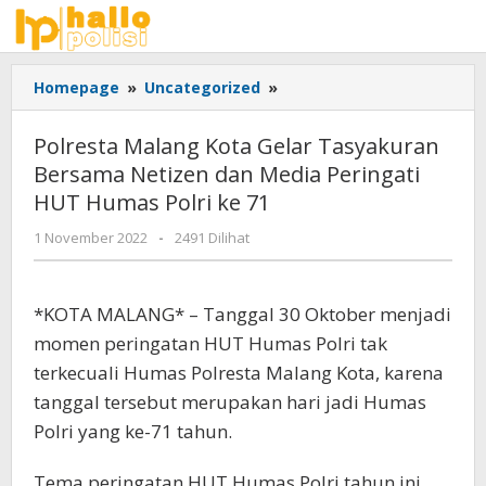
Lewati
ke
konten
Polresta
Homepage
»
Uncategorized
»
Malang
Kota
Polresta Malang Kota Gelar Tasyakuran
Gelar
Bersama Netizen dan Media Peringati
Tasyakuran
HUT Humas Polri ke 71
Bersama
Netizen
oleh
1 November 2022
-
2491 Dilihat
dan
Adhis
Media
Peringati
*KOTA MALANG* – Tanggal 30 Oktober menjadi
HUT
Humas
momen peringatan HUT Humas Polri tak
Polri
terkecuali Humas Polresta Malang Kota, karena
ke
tanggal tersebut merupakan hari jadi Humas
71
Polri yang ke-71 tahun.
Tema peringatan HUT Humas Polri tahun ini