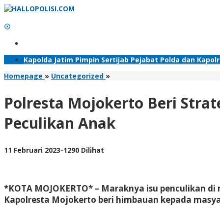
Lewati
ke
konten
Tambahkan Menu
Kapolda Jatim Pimpin Sertijab Pejabat Polda dan Kapol
Polresta
Homepage
»
Uncategorized
»
Mojokerto
Beri
Polresta Mojokerto Beri Stra
Strategi
Orangtua
Peculikan Anak
dan
Siswa
Hadapi
oleh
11 Februari 2023
-
1290 Dilihat
Kabar
Adhis
Hoax
Tentang
Peculikan
*KOTA MOJOKERTO* – Maraknya isu penculikan di m
Anak
Kapolresta Mojokerto beri himbauan kepada masyara