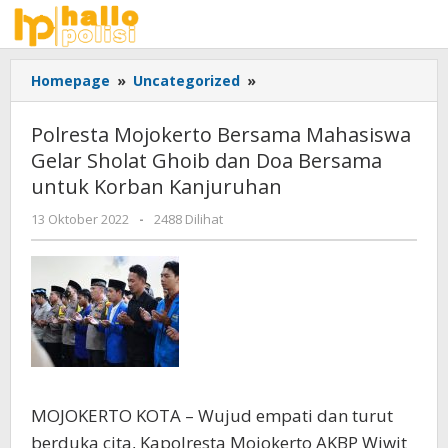
Lewati
ke
konten
Polresta
Homepage
»
Uncategorized
»
Mojokerto
Bersama
Polresta Mojokerto Bersama Mahasiswa
Mahasiswa
Gelar Sholat Ghoib dan Doa Bersama
Gelar
untuk Korban Kanjuruhan
Sholat
Ghoib
oleh
13 Oktober 2022
-
2488 Dilihat
dan
Adhis
Doa
Bersama
untuk
Korban
Kanjuruhan
MOJOKERTO KOTA – Wujud empati dan turut
berduka cita, Kapolresta Mojokerto AKBP Wiwit