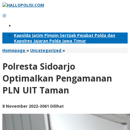
Lewati
ke
konten
Tambahkan Menu
Kapolda Jatim Pimpin Sertijab Pejabat Polda dan
Kapolres Jajaran Polda Jawa Timur
Polresta
Homepage
»
Uncategorized
»
Sidoarjo
Optimalkan
Polresta Sidoarjo
Pengamanan
PLN
Optimalkan Pengamanan
UIT
Taman
PLN UIT Taman
oleh
8 November 2022
-
3061 Dilihat
Adhis