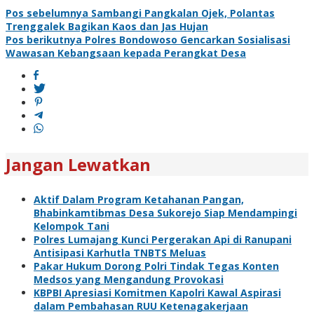
Navigasi
Pos sebelumnya
Sambangi Pangkalan Ojek, Polantas
Trenggalek Bagikan Kaos dan Jas Hujan
pos
Pos berikutnya
Polres Bondowoso Gencarkan Sosialisasi
Wawasan Kebangsaan kepada Perangkat Desa
Jangan Lewatkan
Aktif Dalam Program Ketahanan Pangan,
Bhabinkamtibmas Desa Sukorejo Siap Mendampingi
Kelompok Tani
Polres Lumajang Kunci Pergerakan Api di Ranupani
Antisipasi Karhutla TNBTS Meluas
Pakar Hukum Dorong Polri Tindak Tegas Konten
Medsos yang Mengandung Provokasi
KBPBI Apresiasi Komitmen Kapolri Kawal Aspirasi
dalam Pembahasan RUU Ketenagakerjaan